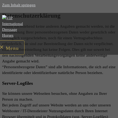
Zum Inhalt springen
Datenschutzerklärung
Soweit nachstehend keine anderen Angaben gemacht werden, ist die
Bereitstellung Ihrer personenbezogenen Daten weder gesetzlich oder
vertraglich vorgeschrieben, noch für einen Vertragsabschluss
erforderlich. Sie sind zur Bereitstellung der Daten nicht verpflichtet.
Menu
Eine Nichtbereitstellung hat keine Folgen. Dies gilt nur soweit bei
den nachfolgenden Verarbeitungsvorgängen keine anderweitige
Angabe gemacht wird.
“Personenbezogene Daten” sind alle Informationen, die sich auf eine
identifizierte oder identifizierbare natürliche Person beziehen.
Server-Logfiles
Sie können unsere Webseiten besuchen, ohne Angaben zu Ihrer
Person zu machen.
Bei jedem Zugriff auf unsere Website werden an uns oder unseren
Webhoster / IT-Dienstleister Nutzungsdaten durch Ihren Internet
Browser übermittelt und in Protokolldaten (sog. Server-Logfiles)