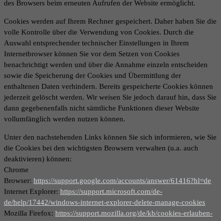
des Browsers beim erneuten Aufrufen der Website ermöglicht.
Cookies werden auf Ihrem Rechner gespeichert. Daher haben Sie die
volle Kontrolle über die Verwendung von Cookies. Durch die
Auswahl entsprechender technischer Einstellungen in Ihrem
Internetbrowser können Sie vor dem Setzen von Cookies
benachrichtigt werden und über die Annahme einzeln entscheiden
sowie die Speicherung der Cookies und Übermittlung der
enthaltenen Daten verhindern. Bereits gespeicherte Cookies können
jederzeit gelöscht werden. Wir weisen Sie jedoch darauf hin, dass Sie
dann gegebenenfalls nicht sämtliche Funktionen dieser Website
vollumfänglich werden nutzen können.
Unter den nachstehenden Links können Sie sich informieren, wie Sie
die Cookies bei den wichtigsten Browsern verwalten (u.a. auch
deaktivieren) können:
Chrome
Browser:
https://support.google.com/accounts/answer/61416?hl=de
Internet Explorer:
https://support.microsoft.com/de-
de/help/17442/windows-internet-explorer-delete-manage-cookies
Mozilla Firefox:
https://support.mozilla.org/de/kb/cookies-erlauben-