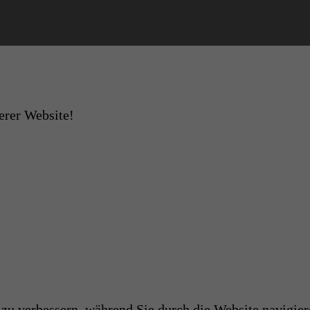
erer Website!
u verbessern, während Sie durch die Website navigier