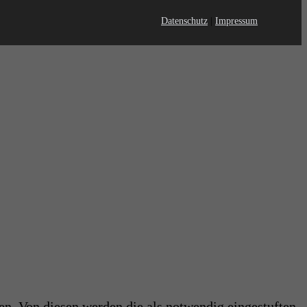
Datenschutz
|
Impressum
en. Von diesen werden die als notwendig eingestuften