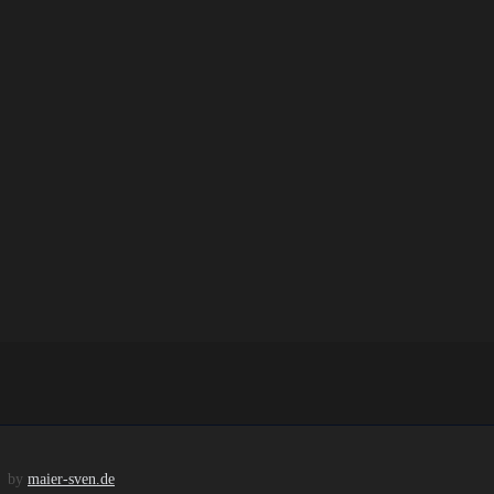
h
by
maier-sven.de