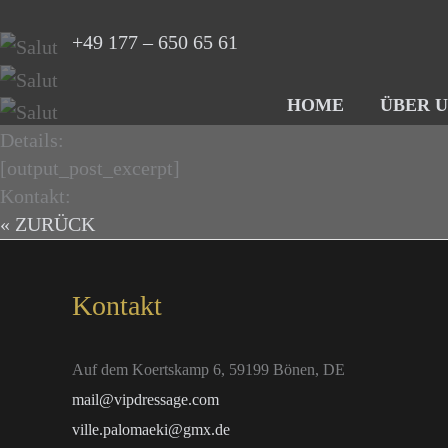
Zum
+49 177 – 650 65 61
Inhalt
springen
HOME
ÜBER U
Details:
[output_post_excerpt]
Kontakt:
« ZURÜCK
Kontakt
Auf dem Koertskamp 6, 59199 Bönen, DE
mail@vipdressage.com
ville.palomaeki@gmx.de