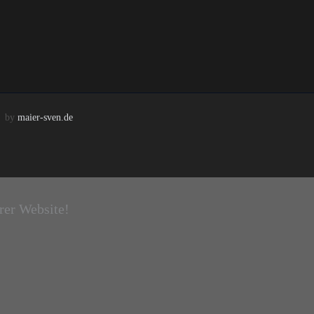
h
by
maier-sven.de
rer Website!