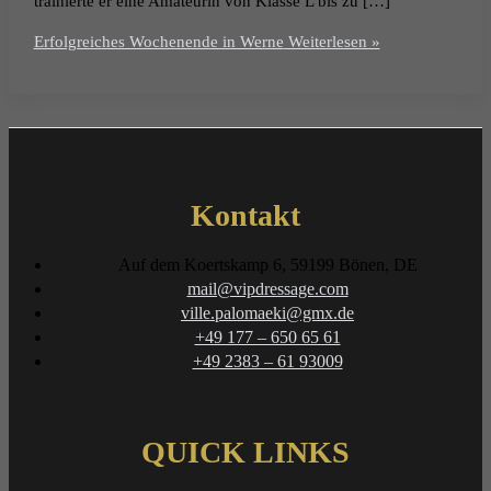
trainierte er eine Amateurin von Klasse L bis zu […]
Erfolgreiches Wochenende in Werne
Weiterlesen »
Kontakt
Auf dem Koertskamp 6, 59199 Bönen, DE
mail@vipdressage.com
ville.palomaeki@gmx.de
+49 177 – 650 65 61
+49 2383 – 61 93009
QUICK LINKS